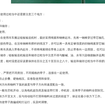
使用过程当中还需要注意三个地方：
；、
和储存；
使用。
在使用吊车搬运链板输送机时，最好采用绳索和钢棒起吊。先将一钢棒穿过带芯轴孔
索损伤带边。在没有钢棒和撑杆的情况下，亦可以将一具有足够强度的织物绳索穿芯轴
得将吊具插入带卷内起吊，不得将绳索绕在带卷上起吊，防止带卷向一边滑脱 。也可
储存；链板输送机输送和储存过程当中注意不得与酸碱、油、水等污染物接触并远离
百度，相对湿度还应该要保持在百分之五十至百分之八十。输送和储存过程当中不得挤
；
中，严禁把不同类别，不同规格的带子，连接在一起使用。
防止折叠、硬物相压。应卷取使用和保管。
的方向和物料下落的速度与带子方向和速度配合一致。
前一般先空机开动，以免电机超负荷及输送带打滑，停机前，应将带子的物料全部卸完
时张力不宜太大，应与传动辊不打滑和物料未过渡的前提下，保证在最小张力下工作。
勿使带子跑偏或蛇行运行，应及时调整。