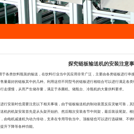
探究链板输送机的安装注意
于各类饮料瓶装的输送，在饮料行业当中其应用非常广泛，主要由各类链板进行串接而成
销售量最好的链板其中的几种。利用这些不同型号的链板进行相组合可以进行满足各类
并行走缓慢，从而产生储存量，满足于杀菌机、储瓶台、冷瓶机的大量供料要求。
进行安装时也需要注意以下相关事项，由于链板输送机的制动装置反应灵敏可靠，其
输送机的机架安装首先是从头架开始的、然后顺次安装各节中间架，最后装设尾架。根
面，由电机减速机为动力传动，支承在专用导轨当中。顶板链也可以进行选碳钢、不锈
、提升下降等各种功能。