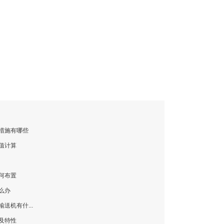
措施有哪些
值计算
何布置
么办
送机有什...
及特性