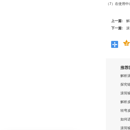
（7）在使用
上一篇:
解
下一篇:
滚
推荐
解析
探究
滚筒
解析
转弯
如何
滚筒输