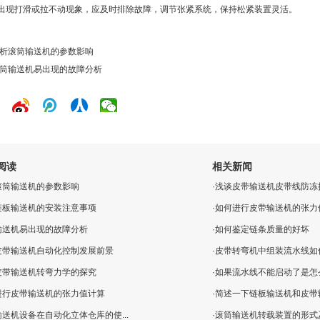
中出现打滑或拉不动现象，应及时排除故障，调节张紧系统，保持松紧装置灵活。
析滚筒输送机的参数影响
筒输送机易出现的故障分析
阅读
相关新闻
滚筒输送机的参数影响
·
浅谈皮带输送机皮带线防冻
链板输送机的安装注意事项
·
如何进行皮带输送机的张力
输送机易出现的故障分析
·
如何鉴定链条质量的好坏
皮带输送机自动化控制发展前景
·
皮带转弯机中组装流水线如
皮带输送机转弯力学的探究
·
如果流水线不能启动了是怎
进行皮带输送机的张力值计算
·
简述一下链板输送机和皮带输
送机设备在自动化立体仓库的使...
·
滚筒输送机转载装置的形式