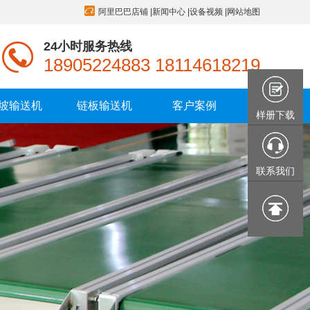
阿里巴巴店铺
|
新闻中心
|
设备视频
|
网站地图
24小时服务热线
18905224883 18114618219
坡输送机
链板输送机
客户案例
样册下载
联系我们