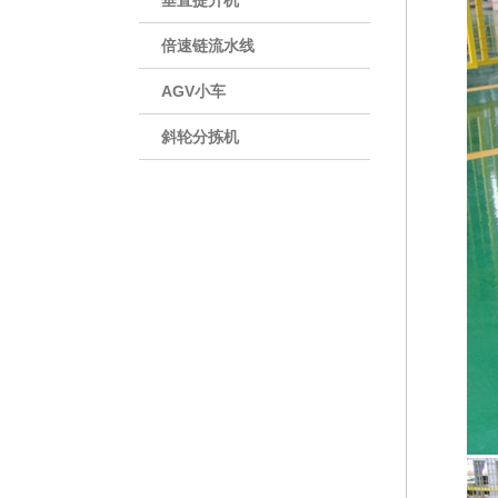
垂直提升机
倍速链流水线
AGV小车
斜轮分拣机