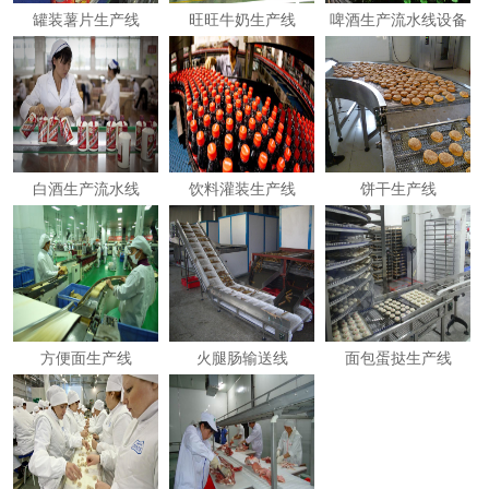
罐装薯片生产线
旺旺牛奶生产线
啤酒生产流水线设备
白酒生产流水线
饮料灌装生产线
饼干生产线
方便面生产线
火腿肠输送线
面包蛋挞生产线